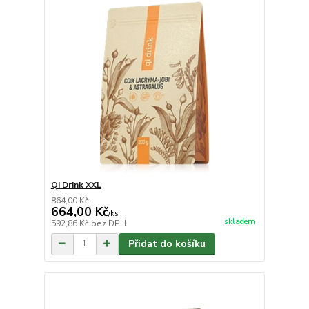
QI Drink XXL
864,00 Kč
664,00 Kč
/
ks
skladem
592,86 Kč
bez DPH
Přidat do košíku