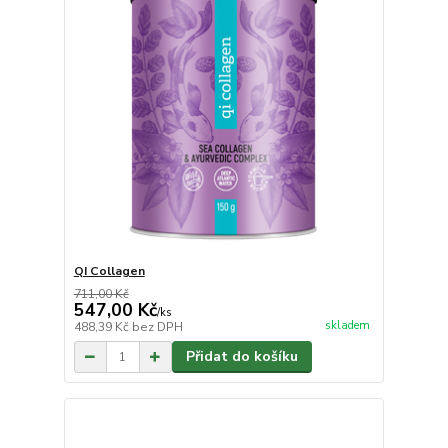
QI Collagen
711,00 Kč
547,00 Kč
/
ks
skladem
488,39 Kč
bez DPH
Přidat do košíku