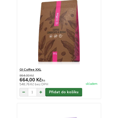
QI Coffee XXL
864,00 Kč
664,00 Kč
/
ks
skladem
548,76 Kč
bez DPH
Přidat do košíku