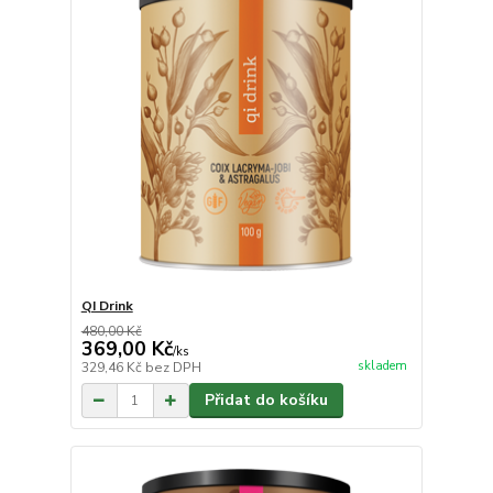
QI Drink
480,00 Kč
369,00 Kč
/
ks
skladem
329,46 Kč
bez DPH
Přidat do košíku