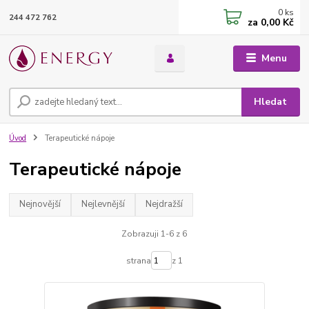
0
ks
244 472 762
za
0,00 Kč
Menu
Hledat
Úvod
Terapeutické nápoje
Terapeutické nápoje
Nejnovější
Nejlevnější
Nejdražší
Zobrazuji 1-6 z 6
strana
z 1