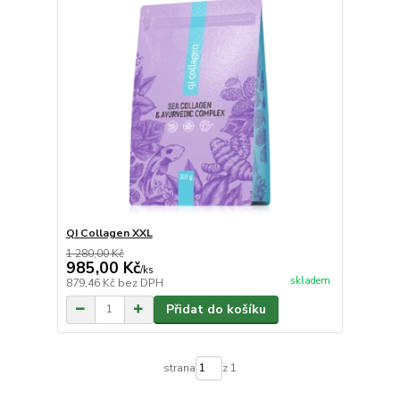
QI Collagen XXL
1 280,00 Kč
985,00 Kč
/
ks
skladem
879,46 Kč
bez DPH
Přidat do košíku
strana
z 1