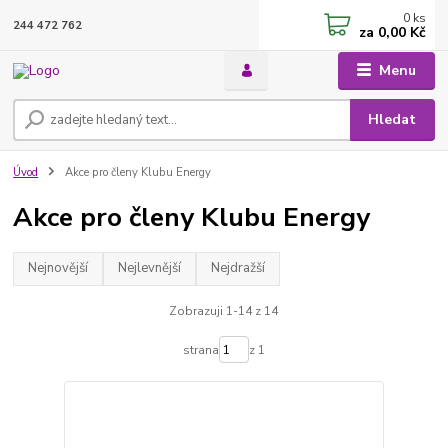
0
ks
244 472 762
za
0,00 Kč
Menu
Hledat
Úvod
Akce pro členy Klubu Energy
Akce pro členy Klubu Energy
Nejnovější
Nejlevnější
Nejdražší
Zobrazuji 1-14 z 14
strana
z 1