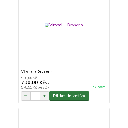
Vironal + Droserin
910,00 Kč
700,00 Kč
/
ks
skladem
578,51 Kč
bez DPH
Přidat do košíku