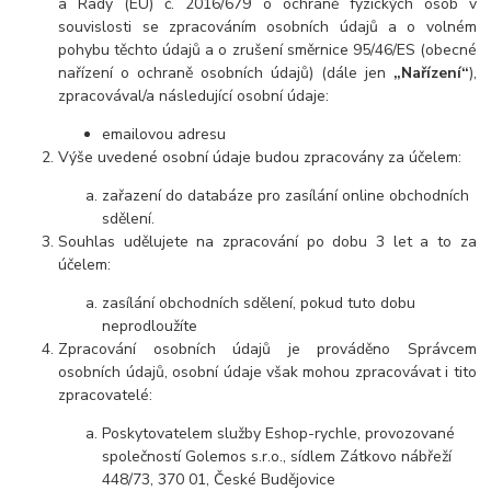
a Rady (EU) č. 2016/679 o ochraně fyzických osob v
souvislosti se zpracováním osobních údajů a o volném
pohybu těchto údajů a o zrušení směrnice 95/46/ES (obecné
nařízení o ochraně osobních údajů) (dále jen
„Nařízení“
),
zpracovával/a následující osobní údaje:
emailovou adresu
Výše uvedené osobní údaje budou zpracovány za účelem:
zařazení do databáze pro zasílání online obchodních
sdělení.
Souhlas udělujete na zpracování po dobu
3 let
a to za
účelem:
zasílání obchodních sdělení, pokud tuto dobu
neprodloužíte
Zpracování osobních údajů je prováděno Správcem
osobních údajů, osobní údaje však mohou zpracovávat i tito
zpracovatelé:
Poskytovatelem služby Eshop-rychle, provozované
společností Golemos s.r.o., sídlem Zátkovo nábřeží
448/73, 370 01, České Budějovice