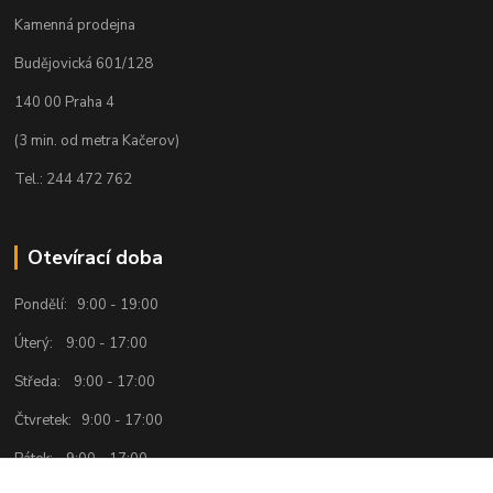
Kamenná prodejna
Budějovická 601/128
140 00 Praha 4
(3 min. od metra Kačerov)
Tel.: 244 472 762
Otevírací doba
Pondělí: 9:00 - 19:00
Úterý: 9:00 - 17:00
Středa: 9:00 - 17:00
Čtvretek: 9:00 - 17:00
Pátek: 9:00 - 17:00