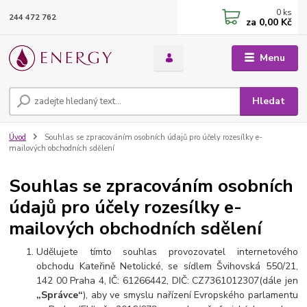
0
ks
244 472 762
za
0,00 Kč
Menu
Hledat
Úvod
Souhlas se zpracováním osobních údajů pro účely rozesílky e-
mailových obchodních sdělení
Souhlas se zpracováním osobních
údajů pro účely rozesílky e-
mailových obchodních sdělení
Udělujete tímto souhlas provozovatel internetového
obchodu
Kateřině Netolické, se sídlem Švihovská 550/21,
142 00 Praha 4, IČ: 61266442, DIČ: CZ7361012307
(dále jen
„Správce“
), aby ve smyslu nařízení Evropského parlamentu